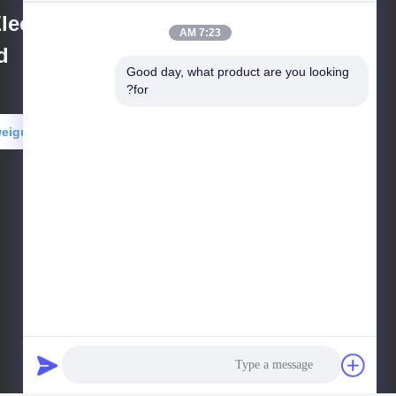
ectronic
7:23 AM
d
Good day, what product are you looking 
for?
weiguo@nanosmedical.com