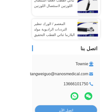
ثنائي القطب العصا استئصال
اللوزتين لاستئصال اللوزتين
المعصم / الورك تنظير
الترددات الراديوية مولد
البلازما ثنائي القطب التحقيق
مع القطب
اتصل بنا
Townie
tangweiguo@nanosmedical.com
13666101750
اتصل الآن