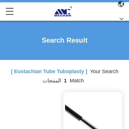
Search Result
[ Eustachian Tube Tuboplasty ]
Your Search
Match
1
المنتجات