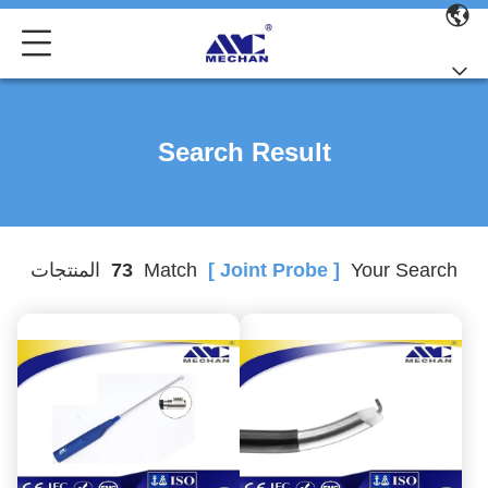
Search Result
Your Search
[ Joint Probe ]
Match
73
المنتجات