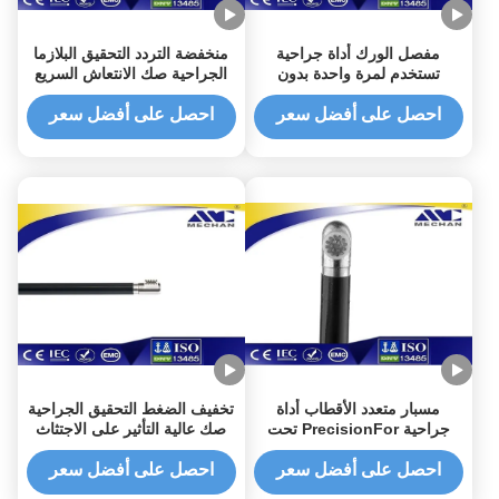
مفصل الورك أداة جراحية
منخفضة التردد التحقيق البلازما
تستخدم لمرة واحدة بدون
الجراحية صك الانتعاش السريع
استخدام الكربنة
لجراحة المفاصل
احصل على أفضل سعر
احصل على أفضل سعر
مسبار متعدد الأقطاب أداة
تخفيف الضغط التحقيق الجراحية
جراحية PrecisionFor تحت
صك عالية التأثير على الاجتثاث
الضغط الضغط
احصل على أفضل سعر
احصل على أفضل سعر