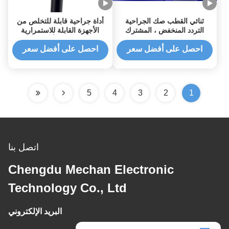
ثنائي القطب صك الجراحية
أداة جراحية قابلة للتخلص من
التردد المنخفض ، المشترك
الأجهزة القابلة للاستمرارية
التحقيق الدقة
للخروج الجانبي و أورثروسكوبي
الكتف مع طاقة البلازما المتقدمة
احصل على أفضل سعر
احصل على أفضل سعر
5
4
3
2
1
اتصل بنا
Chengdu Mechan Electronic
Technology Co., Ltd
البريد الإلكتروني