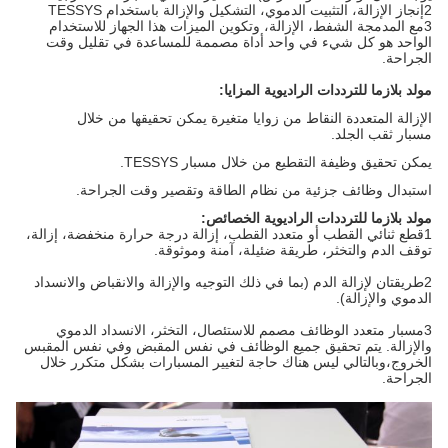
2إنجاز الإزالة، التثبيت الدموي، التشكيل والإزالة باستخدام TESSYS
3مع المدمجة الشفط، الإزالة، وتكوين الميزات هذا الجهاز للاستخدام
الواحد هو كل شيء في واحد أداة مصممة للمساعدة في تقليل وقت
الجراحة.
مولد بلازما للترددات الراديوية
المزايا:
الإزالة المتعددة النقاط من زوايا متغيرة يمكن تحقيقها من خلال
مسبار ثقب الجلد.
يمكن تحقيق وظيفة التقطيع من خلال مسبار TESSYS.
استبدال وظائف جزئية من نظام الطاقة وتقصير وقت الجراحة.
مولد بلازما للترددات الراديوية
الخصائص:
1قطع ثنائي القطب أو متعدد القطب، إزالة درجة حرارة منخفضة، إزالة،
توقف الدم والتخثر، طريقة ضئيلة، آمنة وموثوقة.
2طريقتان لإزالة الدم (بما في ذلك التوجيه والإزالة والانقباض والانسداد
الدموي والإزالة).
3مسبار متعدد الوظائف مصمم للاستئصال، التخثر، الانسداد الدموي
والإزالة. يتم تحقيق جميع الوظائف في نفس المقبض وفي نفس المقبس
الخروج،وبالتالي ليس هناك حاجة لتغيير المسبارات بشكل متكرر خلال
الجراحة.