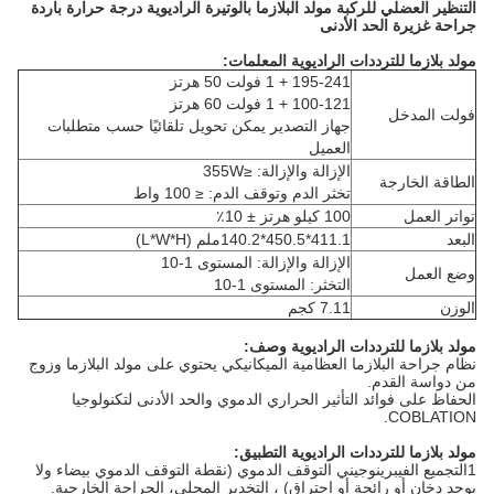
التنظير العضلي للركبة مولد البلازما بالوتيرة الراديوية درجة حرارة باردة
جراحة غزيرة الحد الأدنى
مولد بلازما للترددات الراديوية
المعلمات:
195-241 + 1 فولت 50 هرتز
100-121 + 1 فولت 60 هرتز
فولت المدخل
جهاز التصدير يمكن تحويل تلقائيًا حسب متطلبات
العميل
الإزالة والإزالة: ≤355W
الطاقة الخارجة
تخثر الدم وتوقف الدم: ≤ 100 واط
تواتر العمل
100 كيلو هرتز ± 10٪
البعد
411.1*450.5*140.2ملم (L*W*H)
الإزالة والإزالة: المستوى 1-10
وضع العمل
التخثر: المستوى 1-10
الوزن
7.11 كجم
مولد بلازما للترددات الراديوية
وصف:
نظام جراحة البلازما العظامية الميكانيكي يحتوي على مولد البلازما وزوج
من دواسة القدم.
الحفاظ على فوائد التأثير الحراري الدموي والحد الأدنى لتكنولوجيا
COBLATION.
مولد بلازما للترددات الراديوية
التطبيق:
1التجميع الفيبرينوجيني التوقف الدموي (نقطة التوقف الدموي بيضاء ولا
يوجد دخان أو رائحة أو احتراق) ، التخدير المحلي، الجراحة الخارجية.