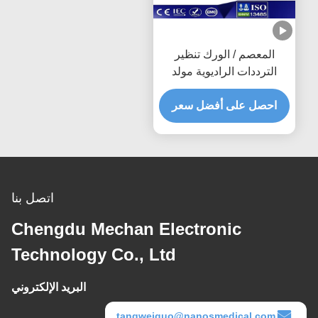
المعصم / الورك تنظير
الترددات الراديوية مولد
البلازما ثنائي القطب
التحقيق مع القطب
احصل على أفضل سعر
اتصل بنا
Chengdu Mechan Electronic
Technology Co., Ltd
البريد الإلكتروني
tangweiguo@nanosmedical.com