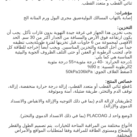
ثنائي القطب و متعدد القطب.
مؤشرات:
إصابة بالتهاب المسالك البولية
ضيق مجرى البول ورم المثانة الخ
التخزين
:
يجب تخزين هذا الجهاز في غرفة جيدة التهوية بدون غازات تآكل. يجب أن
يكون ارتفاعه فوق الأرض والمسافة من الجدار أكثر من 30 سم. الحد
الأقصى لمجموعة من 6 حاويات.قبل تخزينها لفترة طويلةيجب تنظيفه
جيداً من أجل التعبئة والتخزين المناسبين. ويجب أيضاً إخراجه للطاقة كل
عام، لتجنب الرطوبة أو العفن أو حتى التلف.الظروف الجوية والبيئية
المناسبة هي كما يلي:
1درجة الحرارة: -40 درجة مئوية+55 درجة مئوية
2الرطوبة النسبية: ≤ 90%
3ضغط الغلاف الجوي: 50kPa106kPa
خصائص المنتج:
1قطع ثنائي القطب أو متعدد القطب، إزالة درجة حرارة منخفضة، إزالة،
توقف الدم والتخثر، طريقة ضئيلة، آمنة وموثوقة.
2طريقتان لإزالة الدم (بما في ذلك التوجيه والإزالة والانقباض والانسداد
الدموي والإزالة).
3وضع واحد لـ PLACOAG (بما في ذلك الانسداد الدموي والتخثر).
4أنواع مختلفة من المراقبة المتاحة للخيارات. يتم تصميم الطول والقطر
والشعاع ومستوى الطاقة للمراقبة وفقا لمتطلبات المواقع والأمراض
المختلفة.