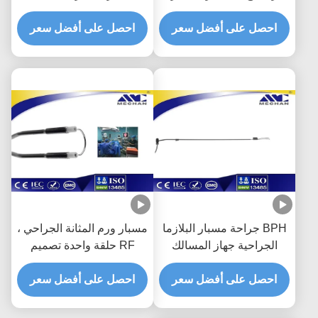
والقطب
الاستئصال البلازما الكهربائية
احصل على أفضل سعر
للحصول على البطن
احصل على أفضل سعر
BPH جراحة مسبار البلازما
مسبار ورم المثانة الجراحي ،
الجراحية جهاز المسالك
RF حلقة واحدة تصميم
البولية لسرطان المثانة
ISO13485 مصدق
احصل على أفضل سعر
احصل على أفضل سعر