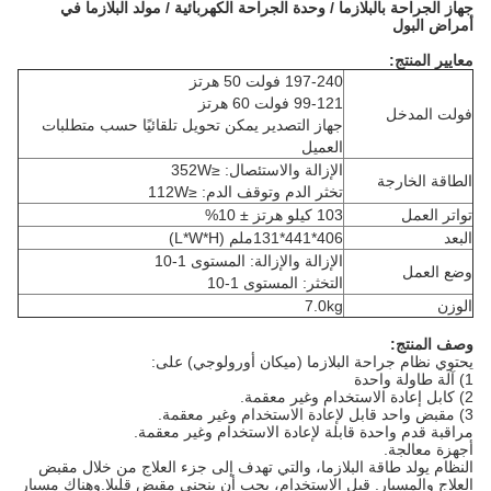
جهاز الجراحة بالبلازما / وحدة الجراحة الكهربائية / مولد البلازما في
أمراض البول
معايير المنتج:
197-240 فولت 50 هرتز
99-121 فولت 60 هرتز
فولت المدخل
جهاز التصدير يمكن تحويل تلقائيًا حسب متطلبات
العميل
الإزالة والاستئصال: ≤352W
الطاقة الخارجة
تخثر الدم وتوقف الدم: ≤112W
تواتر العمل
103 كيلو هرتز ± 10%
البعد
406*441*131ملم (L*W*H)
الإزالة والإزالة: المستوى 1-10
وضع العمل
التخثر: المستوى 1-10
الوزن
7.0kg
وصف المنتج:
يحتوي نظام جراحة البلازما (ميكان أورولوجي) على:
1) آلة طاولة واحدة
2) كابل إعادة الاستخدام وغير معقمة.
3) مقبض واحد قابل لإعادة الاستخدام وغير معقمة.
مراقبة قدم واحدة قابلة لإعادة الاستخدام وغير معقمة.
أجهزة معالجة.
النظام يولد طاقة البلازما، والتي تهدف إلى جزء العلاج من خلال مقبض
العلاج والمسبار. قبل الاستخدام، يجب أن ينحني مقبض قليلا.وهناك مسبار