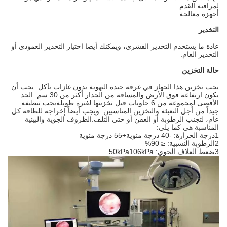
لمراقبة القدم.
أجهزة معالجة.
التخدير
عادة ما يستخدم التخدير القشري، ويمكنك أيضا اختيار التخدير العمودي أو
التخدير العام.
حالة التخزين
يجب تخزين هذا الجهاز في غرفة جيدة التهوية بدون غازات تآكل. يجب أن
يكون ارتفاعه فوق الأرض والمسافة من الجدار أكثر من 30 سم. الحد
الأقصى لمجموعة من 6 حاويات.قبل تخزينها لفترة طويلةيجب تنظيفه
جيداً من أجل التعبئة والتخزين المناسبين. ويجب أيضاً إخراجه للطاقة كل
عام، لتجنب الرطوبة أو العفن أو حتى التلف.الظروف الجوية والبيئية
المناسبة هي كما يلي:
1درجة الحرارة: -40 درجة مئوية+55 درجة مئوية
2الرطوبة النسبية: ≤ 90%
3ضغط الغلاف الجوي: 50kPa106kPa