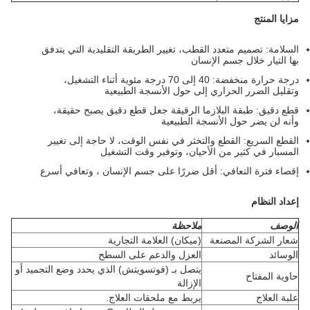
مزايا المنتج
السلامة: تصميم متعدد القطب، تغيير الطريقة التقليدية التي يتدفق
بها التيار خلال جسم الإنسان
درجة حرارة منخفضة: 40 إلى 70 درجة مئوية أثناء التشغيل،
وتقليل الضرر الحراري إلى حول الأنسجة الطبيعية
قطع دقيق: طبقة البلازما الرقيقة جعل قطع دقيق يصبح حقيقة،
وأنه لن يضر حول الأنسجة الطبيعية
القطع السريع: القطع والتخثر في نفس الوقت، لا حاجة إلى تغيير
المسبار في كثير من الأحيان، وتوفير وقت التشغيل
إقصاء فترة التعافي: أقل ضررًا على جسم الإنسان ، وتعافي أسرع
إعداد النظام
الوصف
ملاحظة
شعار الشركة المصنعة
(ميكان) العلامة التجارية
الوسائد
العزل والدعم على السطح
يتصل بـ (فوتسويتش) الذي يحدد وضع التجميد أو
حاوية المفتاح
الإزالة
علبة العلاج
يربط مع ملحقات العلاج.