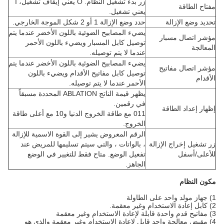
زر بدء تشغيل النظام. O يعني إيقاف تشغيل، I
مفتاح الطاقة
يعني تشغيل.
تحديد وضع الإزالة
حدد وضع الإزالة 1 أو 2 شكل الموجة الخارجي.
يضيء المصابيح الضوئية باللون الأخضر عندما يتم
مؤشر اتصال مسبار
توصيل كابل المسبار ويضيء باللون الأحمر
المعالجة
عندما لا يتم توصيله.
يضيء المصابيح الضوئية باللون الأخضر عندما يتم
مؤشر اتصال مفاتيح
توصيل كابل مفاتيح الأقدام ويضيء باللون
الأقدام
الأحمر عندما لا يتم توصيله.
يظهر قيمة الناتج ABLATION المحددة مسبقاً
في رقمين.
إظهار إعداد الطاقة
011 مع طاقة الخروج الدنيا و10 مع أعلى طاقة
الخروج.
الرقم المعروض يشير إلى القوة الاسمية للإزالة
زر تشغيل إخراج الإزالة
، بالواتات ، والتي سيتم تسليمها للمريض عند
للأعلى/أسفل
تفعيل الوضع. متاح فقط للتغيير في الوضع
الجاهز.
مكون النظام
1) جهاز مولد واحد على الطاولة
2) كابل إعادة الاستخدام وغير معقمة.
3) مفاتيح قدم واحدة قابلة لإعادة الاستخدام وغير معقمة
4) مقبض معالجة واحد قابل لإعادة الاستخدام وغير معقمة والذي هو