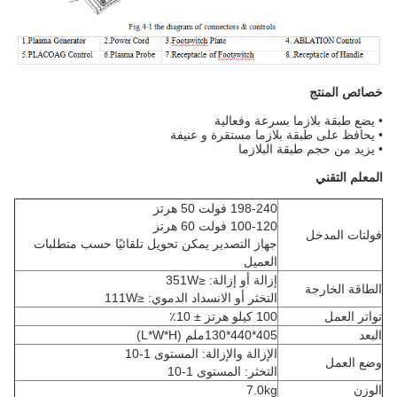
خصائص المنتج
• يضع طبقة بلازما بسرعة وفعالية
• يحافظ على طبقة بلازما مستقرة و عنيفة
• يزيد من حجم طبقة البلازما
المعلم التقني
198-240 فولت 50 هرتز
100-120 فولت 60 هرتز
فولتات المدخل
جهاز التصدير يمكن تحويل تلقائيًا حسب متطلبات
العميل
إزالة أو إزالة: ≤351W
الطاقة الخارجة
التخثر أو الانسداد الدموي: ≤111W
تواتر العمل
100 كيلو هرتز ± 10٪
البعد
405*440*130ملم (L*W*H)
الإزالة والإزالة: المستوى 1-10
وضع العمل
التخثر: المستوى 1-10
الوزن
7.0kg