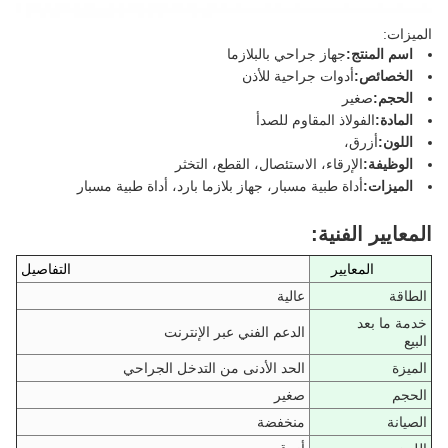
الميزات:
اسم المنتج:
جهاز جراحي بالبلازما
الخصائص:
أدوات جراحية للأذن
الحجم:
صغير
المادة:
الفولاذ المقاوم للصدأ
اللون:
أزرق،
الوظيفة:
الإرقاء، الاستئصال، القطع، التخثر
الميزات:
أداة طبية مسبار، جهاز بلازما بارد، أداة طبية مسبار
المعايير الفنية:
المعايير
التفاصيل
الطاقة
عالية
خدمة ما بعد
الدعم الفني عبر الإنترنت
البيع
الميزة
الحد الأدنى من التدخل الجراحي
الحجم
صغير
الصيانة
منخفضة