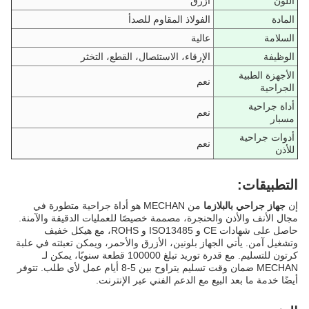
اللون
أزرق
المادة
الفولاذ المقاوم للصدأ
السلامة
عالية
الوظيفة
الإرقاء، الاستئصال، القطع، التخثر
الأجهزة الطبية
نعم
الجراحية
أداة جراحية
نعم
مسبار
أدوات جراحية
نعم
للأذن
التطبيقات:
إن
جهاز جراحي بالبلازما
من MECHAN هو أداة جراحية متطورة في
مجال الأنف والأذن والحنجرة، مصممة خصيصًا للعمليات الدقيقة والآمنة.
حاصل على شهادات CE و ISO13485 و ROHS، مع هيكل خفيف
وتشغيل آمن. يأتي الجهاز بلونين، الأزرق والأحمر، ويمكن تعبئته في علبة
كرتون للتسليم. مع قدرة توريد تبلغ 100000 قطعة سنويًا، يمكن لـ
MECHAN ضمان وقت تسليم يتراوح بين 5-8 أيام عمل لأي طلب. تتوفر
أيضًا خدمة ما بعد البيع مع الدعم الفني عبر الإنترنت.