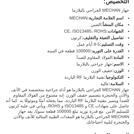
التخصيص:
جهاز MECHAN الجراحي بالبلازما
اسم العلامة التجارية:
MECHAN
مكان المنشأ:
الصين
الشهادات:
CE، ISO13485، ROHS
تفاصيل التعبئة والتغليف:
كرتون
وقت التسليم:
5-8 أيام عمل
القدرة على التوريد:
100000 قطعة في السنة
المادة:
الفولاذ المقاوم للصدأ
الاسم:
جهاز جراحي بالبلازما
الوزن:
خفيف الوزن
التكنولوجيا:
تقنية البلازما RF الباردة
السلامة:
عالية
جهاز MECHAN الجراحي بالبلازما هو أداة جراحية متخصصة في الأنف
والأذن والحنجرة بتصميم خفيف الوزن. إنه مصنوع من الفولاذ المقاوم
للصدأ ويتميز بتقنية البلازما RF الباردة، مما يجعله آمنًا وموثوقًا به. كما أنه
حاصل على شهادات CE و ISO13485 و ROHS، ويأتي في علبة كرتون
للتسليم الآمن. مع قدرة توريد تبلغ 100000 قطعة سنويًا، يعد جهاز
MECHAN الجراحي بالبلازما هو المعدات الطبية المثالية للأنف والأذن
والحنجرة لتلبية احتياجاتك.