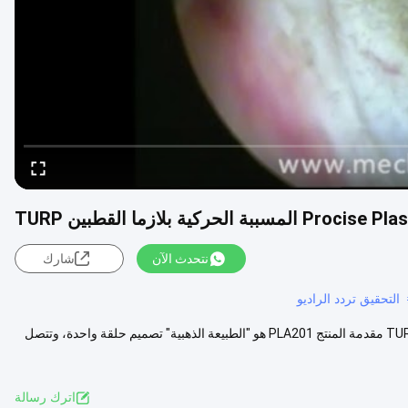
ية بلازما القطبين TURP
نتحدث الآن
شارك
التحقيق تردد الراديو
عصا البلازما المباشرة BPH الجراحة المسبار الحركي البلازما ثنائية القطب TURP مقدمة المنتج PLA201 هو "الطبيعة الذهبية" تصميم حلقة واحدة، وتتصل
اترك رسالة