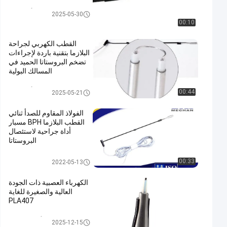
التحقيق أداة الصك
2025-05-30
00:10
القطب الكهربي لجراحة
البلازما بتقنية باردة لإجراءات
تضخم البروستاتا الحميد في
المسالك البولية
التحقيق أداة الصك
00:44
2025-05-21
الفولاذ المقاوم للصدأ ثنائي
القطب البلازما BPH مسبار
أداة جراحية لاستئصال
البروستاتا
BPH جراحة مسبار
00:33
2022-05-13
الكهرباء العصبية ذات الجودة
العالية والصغيرة للغاية
PLA407
أبحاث البلازما
2025-12-15