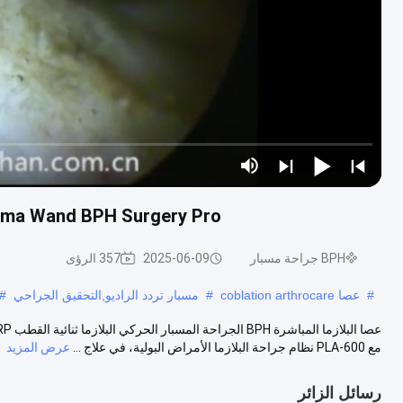
Procise Plasma Wand BPH Surgery Pro المسببة الحرك
BPH جراحة مسبار
2025-06-09
357 الرؤى
#
عصا coblation arthrocare
#
مسبار تردد الراديو,التحقيق الجراحي
#
مع PLA-600 نظام جراحة البلازما الأمراض البولية، في علاج ...
عرض المزيد
رسائل الزائر