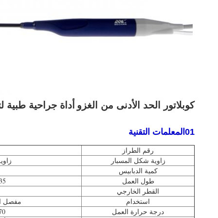
كوبلاتور الحد الأدنى من الغزو
أداة جراحية طبية ل
01المعلمات التقنية
رقم الطراز
زاوية شكل المسبار
زاوية ا
كمية الدبابيس
طول العمل
135 ملم / 
القطر الخارجي
استخدام
مفصل ال
درجة حرارة العمل
40-70 