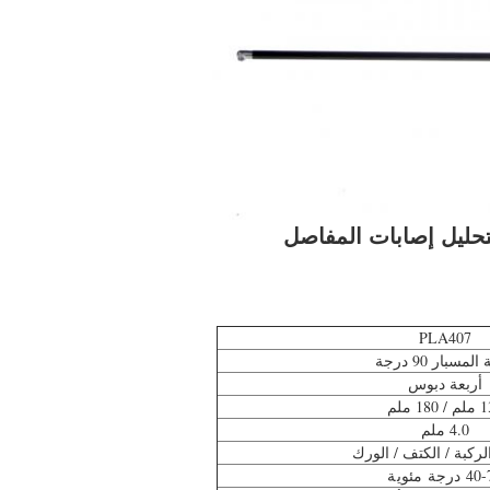
تحليل إصابات المفاصل
PLA407
لمسبار 90 درجة
أربعة دبوس
180 ملم
4.0 ملم
ركبة / الكتف / الورك
درجة مئوية