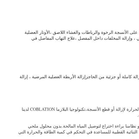
لى الأنسجة الرخوة والرباطات والغشاء اللاصق ،الأوتار العضلية
رضي ، وإزالة المخلفات داخل المفصل ،علاج التهاب المفاصل في
 COBLATION هي مثالية لمثل هذه الإجراءات العظامية مثل إزالة كاملة أو جزئية من الحاجزإزالة الأربطة العضلية المرضية ، إزالة
في حين أن معظم المنتجات الجراحية القائمة على الترددات الإشعاعية، مثل الليزر والأجهزة الكهربائية الجراحية، تستخدم عمليات غير دقيقة تحركها الحرارة لإزالة أو قطع الأنسجة،تكنولوجيا البلازما COBLATION لدينا
نظامنا براءة اختراع لتوصيل المياه المالحة.بدون محلول ملحي
لثنائية القطبية للمساعدة في التحكم في كمية الطاقة والحرارة التي