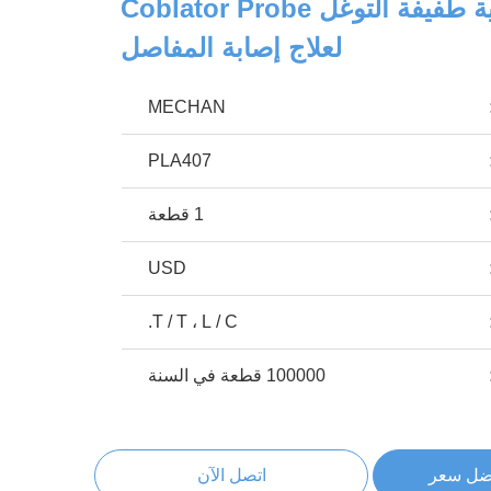
أداة جراحية طبية طفيفة التوغل Coblator Probe
لعلاج إصابة المفاصل
MECHAN
PLA407
1 قطعة
USD
T / T ، L / C.
100000 قطعة في السنة
ضل سعر
اتصل الآن