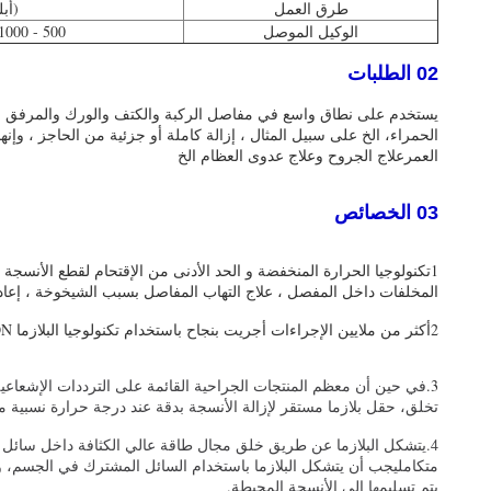
طرق العمل
(أبل
الوكيل الموصل
500 - 1000 مل من المسالك العادية
02 الطلبات
يستخدم على نطاق واسع في مفاصل الركبة والكتف والورك والمرفق والكاح
الحمراء، الخ على سبيل المثال ، إزالة كاملة أو جزئية من الحاجز ، وإ
العمرعلاج الجروح وعلاج عدوى العظام الخ
03 الخصائص
المخلفات داخل المفصل ، علاج التهاب المفاصل بسبب الشيخوخة ، إعاد
2أكثر من ملايين الإجراءات أجريت بنجاح باستخدام تكنولوجيا البلازما COBLATION منذ إدخال 2022.
3.
تخلق، حقل بلازما مستقر لإزالة الأنسجة بدقة عند درجة حرارة نسبية م
4.يتشكل البلازما عن طريق خلق مجال طاقة عالي الكثافة داخل سائل م
متكامليجب أن يتشكل البلازما باستخدام السائل المشترك في الجسم، والذ
يتم تسليمها إلى الأنسجة المحيطة.