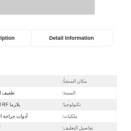
iption
Detail Information
مكان المنشأ:
ا
السمة:
طفيف ال
تكنولوجيا:
بلازما RF الباردة
ملكيات:
أدوات جراحة ا
تفاصيل التغليف:
ك